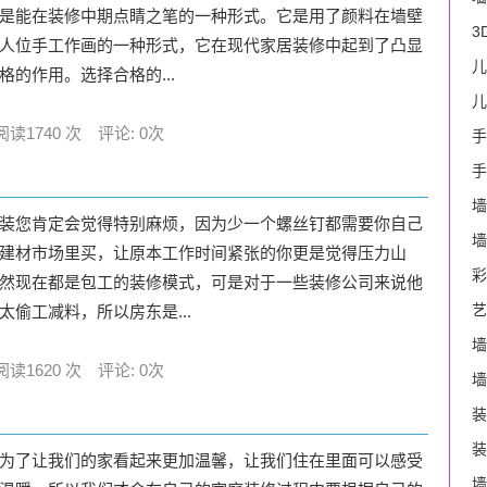
是能在装修中期点睛之笔的一种形式。它是用了颜料在墙壁
3
人位手工作画的一种形式，它在现代家居装修中起到了凸显
儿
格的作用。选择合格的...
儿
阅读1740 次 评论: 0次
手
手
墙
装您肯定会觉得特别麻烦，因为少一个螺丝钉都需要你自己
墙
建材市场里买，让原本工作时间紧张的你更是觉得压力山
彩
然现在都是包工的装修模式，可是对于一些装修公司来说他
艺
太偷工减料，所以房东是...
墙
阅读1620 次 评论: 0次
墙
装
装
为了让我们的家看起来更加温馨，让我们住在里面可以感受
墙