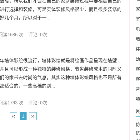
温暖，所以我们才会在自己的家庭装修过程中要根据自己的
进行选择和装修，可是实体装修风格很少，而且很多装修的
家
好几个月，所以对于一...
室
电
阅读1686 次 评论: 0次
墙
装
幼
年墙体彩绘很流行，墙体彩绘就是将绘画作品呈现在墙壁
并且可以形成一种独特的装修风格，节省装修成本的同时又
客
们的家带去时尚的气息，其实这种墙体彩绘风格也不是所有
客
都适合的，一些高档的别...
背
腕
阅读1793 次 评论: 0次
‹‹
1
››
仿
抗