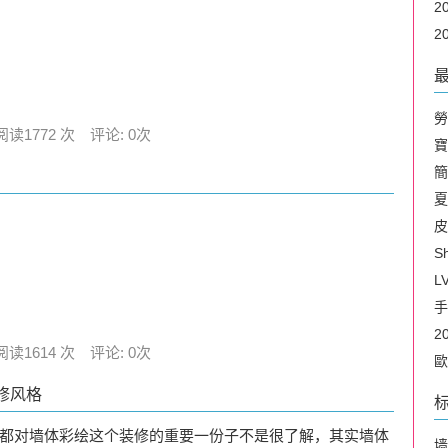
2
2
​
阅读1772 次 评论: 0次
​
​
​
​
Sh
​
手
2
阅读1614 次 评论: 0次
歐
修风格
都对墙体彩绘这个装修的重要一份子不是很了解，其实墙体
墙