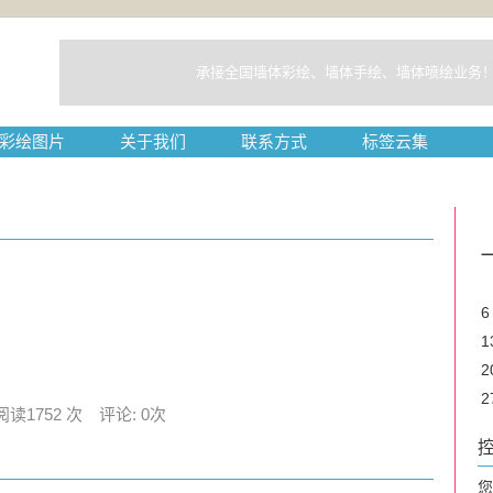
承接全国墙体彩绘、墙体手绘、墙体喷绘业务
彩绘图片
关于我们
联系方式
标签云集
6
1
2
2
阅读1752 次 评论: 0次
您