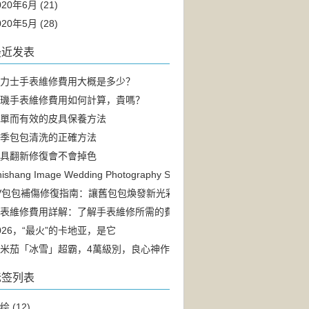
020年6月 (21)
020年5月 (28)
最近发表
勞力士手表維修費用大概是多少？
寶璣手表維修費用如何計算，貴嗎？
簡單而有效的皮具保養方法
夏季包包清洗的正確方法
皮具翻新修復會不會掉色
ishang Image Wedding Photography Service Quality
LV包包補傷修復指南：讓舊包包煥發新光彩
表維修費用詳解：了解手表維修所需的費用明細
026，“最火”的卡地亚，是它
米茄「冰雪」超霸，4萬級別，良心神作
标签列表
绘
(12)